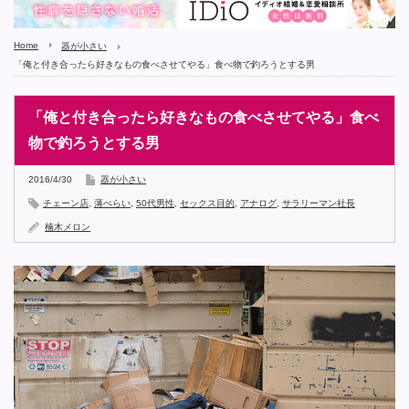
Home
器が小さい
「俺と付き合ったら好きなもの食べさせてやる」食べ物で釣ろうとする男
「俺と付き合ったら好きなもの食べさせてやる」食べ
物で釣ろうとする男
2016/4/30
器が小さい
チェーン店
,
薄ぺらい
,
50代男性
,
セックス目的
,
アナログ
,
サラリーマン社長
楠木メロン