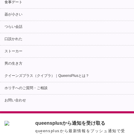
食事デート
器が小さい
つらい会話
口説かれた
ストーカー
男の生き方
クイーンズプラス（クイプラ）｜QueensPlusとは？
ホリ子へのご質問・ご相談
お問い合わせ
Copyright ©
婚活カウンセラーが語る-出会い・マッチングアプリ成功のための恋愛術
queensplusから通知を受け取る
と秘訣|クイプラ!
All rights reserved.
queensplusから最新情報をプッシュ通知で受