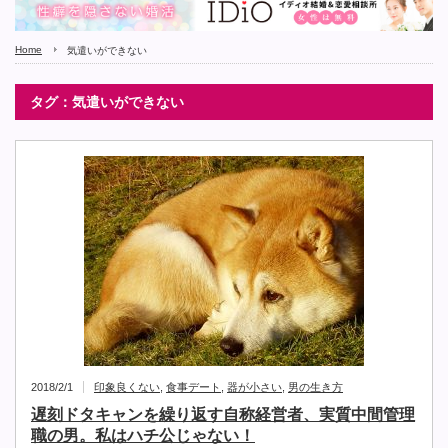
Home
気遣いができない
タグ：気遣いができない
2018/2/1
印象良くない
,
食事デート
,
器が小さい
,
男の生き方
遅刻ドタキャンを繰り返す自称経営者、実質中間管理
職の男。私はハチ公じゃない！