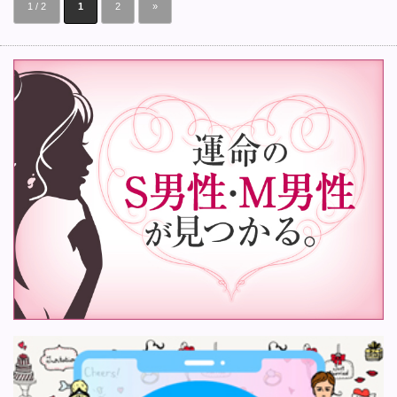
1 / 2
1
2
»