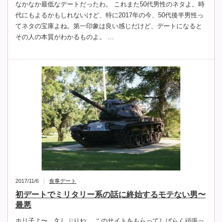
なかなか最低なデートだったわ。 これまた50代男性のネタよ。時
代にもよるかもしれないけど、特に2017年の今、50代後半男性っ
てネタの宝庫よね。第一印象は良い感じだけど、デートになると
その人の本質がわかるものよ。 …
2017/11/6
食事デート
初デートでミリタリー系の話に終始するモテない男〜
最悪
ホリ子よ〜。久しぶりね。 このサイトをもらってしばらく頑張っ