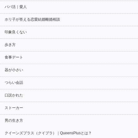
パパ活｜愛人
ホリ子が答える恋愛結婚離婚相談
印象良くない
歩き方
食事デート
器が小さい
つらい会話
口説かれた
ストーカー
男の生き方
クイーンズプラス（クイプラ）｜QueensPlusとは？