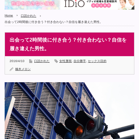
Home
口説かれた
出会って2時間後に付き合う？付き合わない？自信を履き違えた男性。
出会って2時間後に付き合う？付き合わない？自信を
履き違えた男性。
2016/4/10
口説かれた
女性蔑視
,
自分勝手
,
セックス目的
楠木メロン