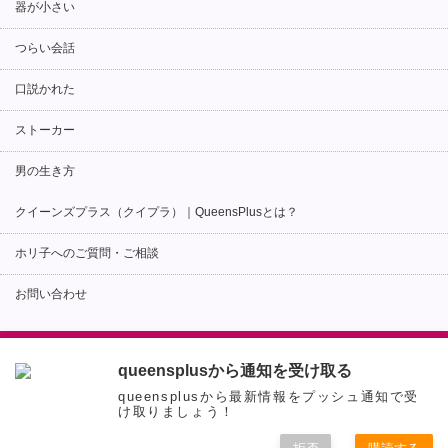
器が小さい
つらい会話
口説かれた
ストーカー
男の生き方
クイーンズプラス（クイプラ）｜QueensPlusとは？
ホリ子へのご質問・ご相談
お問い合わせ
Copyright ©
婚活カウンセラーが語る-出会い・マッチングアプリ成功のための恋愛術
queensplusから通知を受け取る
と秘訣|クイプラ!
All rights reserved.
queensplusから最新情報をプッシュ通知で受
け取りましょう！