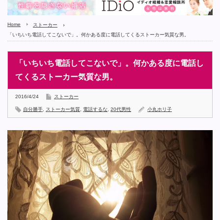
Home
ストーカー
「いちいち電話してこないで」。何かある度に電話してくるストーカー気質な男。
「いちいち電話してこないで」。何かある度に電話し
てくるストーカー気質な男。
2016/4/24
ストーカー
自分勝手
,
ストーカー気質
,
電話するな
,
20代男性
小丸ホリ子