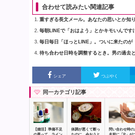
合わせて読みたい関連記事
重すぎる長文メール。あなたの思いとか知
毎朝LINEで「おはよう」とかキモいんです
毎日毎日「ほっとLINE」。ついに来たの
待ち合わせ日時を調整するとき。男の過去
シェア
つぶやく
同一カテゴリ記事
【婚活】準備不足
体調が悪くて断っ
問い合わせ時の
の男って、ライン
たのに、会おうと
名前に「P」が