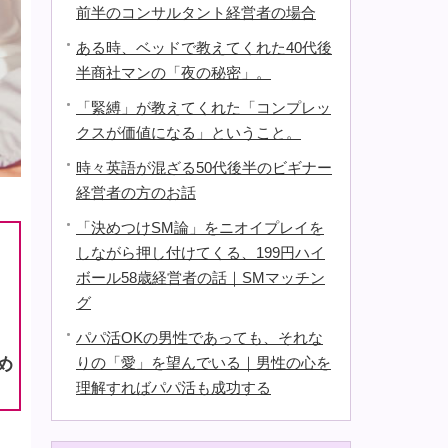
前半のコンサルタント経営者の場合
ある時、ベッドで教えてくれた40代後
半商社マンの「夜の秘密」。
「緊縛」が教えてくれた「コンプレッ
クスが価値になる」ということ。
時々英語が混ざる50代後半のビギナー
経営者の方のお話
「決めつけSМ論」をニオイプレイを
しながら押し付けてくる、199円ハイ
ボール58歳経営者の話｜SMマッチン
グ
パパ活OKの男性であっても、それな
りの「愛」を望んでいる｜男性の心を
め
理解すればパパ活も成功する