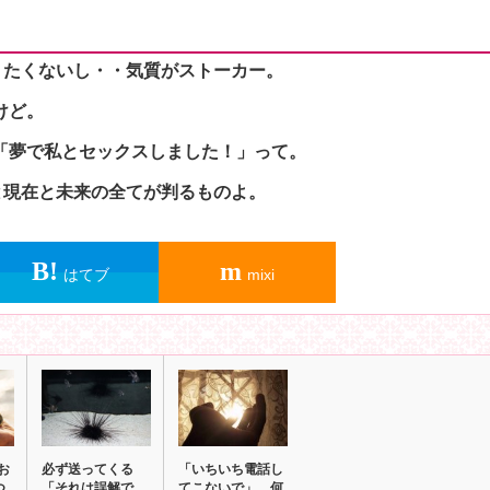
りたくないし・・気質がストーカー。
けど。
が「夢で私とセックスしました！」って。
と現在と未来の全てが判るものよ。
はてブ
mixi
お
必ず送ってくる
「いちいち電話し
つ
「それは誤解で
てこないで」。何