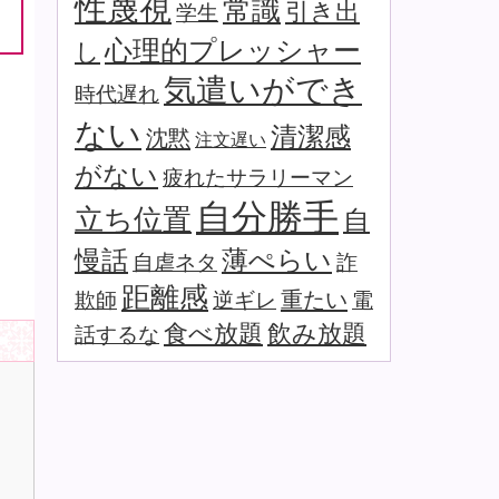
性蔑視
常識
引き出
学生
心理的プレッシャー
し
気遣いができ
時代遅れ
ない
清潔感
沈黙
注文遅い
がない
疲れたサラリーマン
自分勝手
立ち位置
自
薄ぺらい
慢話
自虐ネタ
詐
距離感
重たい
欺師
逆ギレ
電
食べ放題
飲み放題
話するな