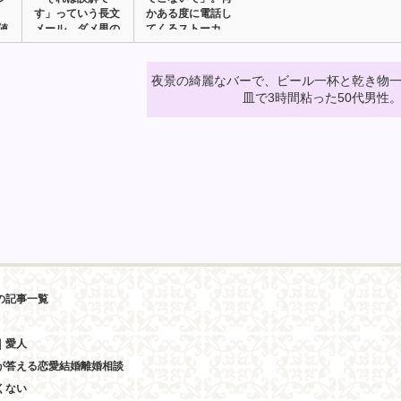
す」っていう長文
かある度に電話し
値
メール。ダメ男の
てくるストーカ
共通…
ー…
夜景の綺麗なバーで、ビール一杯と乾き物
皿で3時間粘った50代男性
の記事一覧
｜愛人
が答える恋愛結婚離婚相談
くない