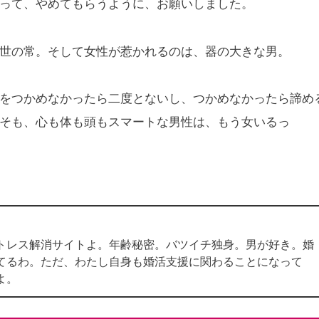
って、やめてもらうように、お願いしました。
世の常。そして女性が惹かれるのは、器の大きな男。
をつかめなかったら二度とないし、つかめなかったら諦め
そも、心も体も頭もスマートな男性は、もう女いるっ
トレス解消サイトよ。年齢秘密。バツイチ独身。男が好き。婚
てるわ。ただ、わたし自身も婚活支援に関わることになって
よ。