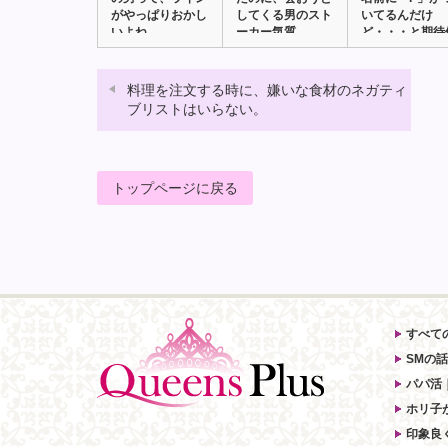
がやっぱりおかし
してくる男のスト
いてるんだけ
いよね。
ーカー気質
ど・・・と期待
風船…
料理を注文する時に、嫌いな食材のネガティ
ブリストはいらない。
トップページに戻る
すべて
SMの話
パパ活
ホリ子
印象良