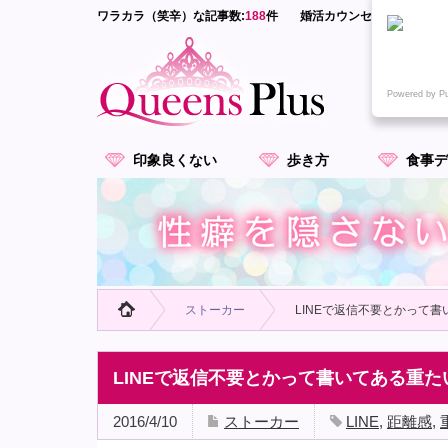
ワラカラ（笑辛）な記事数:
188
件
婚活カウンセラーが語る-
Powered by P
印象良くない
歩き方
食事デ
ストーカー
LINEで返信不要とかって
LINEで返信不要とかって書いてある重
2016/4/10
ストーカー
LINE
,
距離感
,