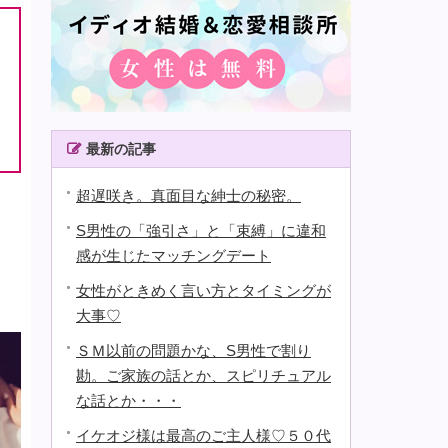
最新の記事
超遅咲き。真面目な紳士の秘密。
S男性の「強引さ」と「束縛」に違和
感が生じたマッチングデート
女性がときめく言い方とタイミングが
大事♡
ＳＭ以前の問題かな、S男性で割り
勘。ご家族の話とか、スピリチュアル
な話とか・・・
イケオジ様は最高のご主人様♡５０代