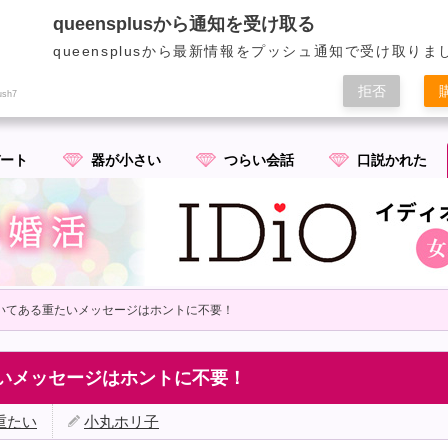
出会い・マッチングアプリ成功のための恋愛術と秘訣|クイプラ
queensplusから通知を受け取る
クイーンズプラス（クイプラ）｜
queensplusから最新情報をプッシュ通知で受け取りま
拒否
ush7
ート
器が小さい
つらい会話
口説かれた
書いてある重たいメッセージはホントに不要！
たいメッセージはホントに不要！
重たい
小丸ホリ子