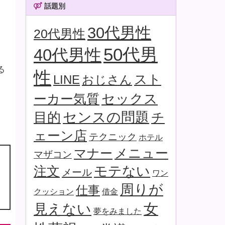
話題別
30代男性
20代男性
50代男
40代男性
る
性
スト
LINE
おじさん
セックス
ーカー気質
目的
センスの問題
チ
ェーン店
テクニック
ホテル
マナー
メニュー
マザコン
モテない
注文
メール
ワン
周りが
仕事
クッション
借金
女
見えない
夢をみました