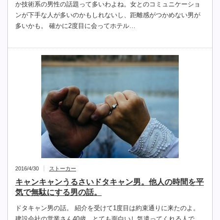
か技術系の男性の話題って多いわよね。女とのコミュニケーショ
ンが下手な人が多いのかもしれないし、距離感がつかめない男が
多いかも。 確かに2度目に会ってホテル…
2016/4/30
ストーカー
キャンキャンうるさいドタキャン男。他人の時間を平
気で無駄にする男の話。
ドタキャン男の話。 紹介を受けて1度目は約束通りに来たのよ。
建設会社の営業さん40歳、とても面白いし気遣ってくれる人で、