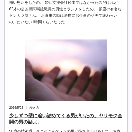
怖い思いをしたの。 婚活支援会社経由ではなかったのだけれど、
62才の公的機関嘱託職員の男性とランチをしたの。 銀座の有名な
トンカツ屋さん。 お食事の時は適度にお仕事の話等で終わった
の。だいたい1時間くらいだった…
2016/5/23
歩き方
少しずつ壁に追い詰めてくる男がいたの。ヤリモク全
開の男の話よ。
50歳の技術職、そこそこイケメンの男と待ち合わせをして、お食