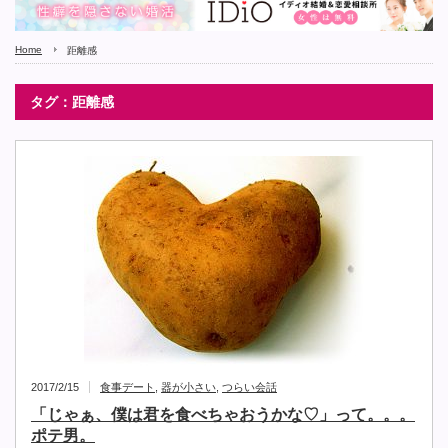
Home
距離感
タグ：距離感
2017/2/15
食事デート
,
器が小さい
,
つらい会話
「じゃぁ、僕は君を食べちゃおうかな♡」って。。。
ポテ男。