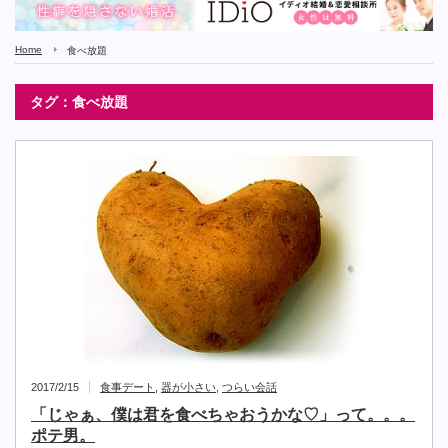
Home
食べ放題
タグ：食べ放題
2017/2/15
食事デート
,
器が小さい
,
つらい会話
「じゃぁ、僕は君を食べちゃおうかな♡」って。。。
ポテ男。