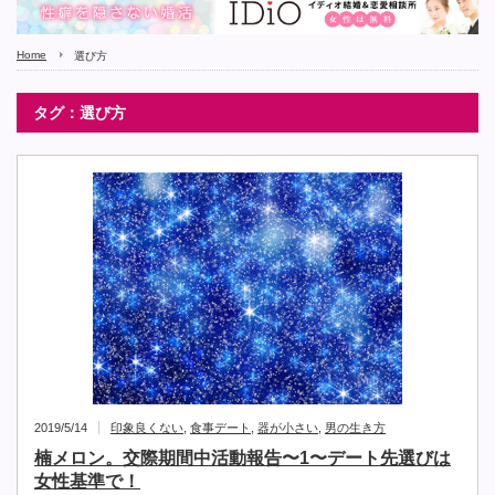
Home
選び方
タグ：選び方
2019/5/14
印象良くない
,
食事デート
,
器が小さい
,
男の生き方
楠メロン。交際期間中活動報告〜1〜デート先選びは
女性基準で！