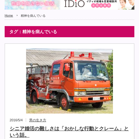
Home
精神を病んでいる
タグ：精神を病んでいる
2016/5/4
男の生き方
シニア婚活の難しさは「おかしな行動とクレーム」と
いう話。