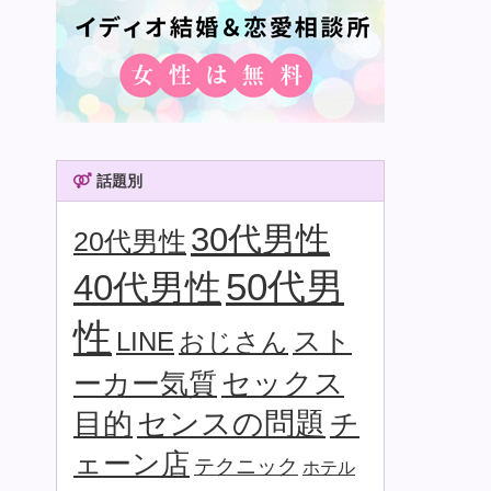
話題別
30代男性
20代男性
50代男
40代男性
性
スト
LINE
おじさん
セックス
ーカー気質
目的
センスの問題
チ
ェーン店
テクニック
ホテル