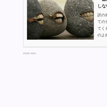
しな
訳の
ての
てく
のよ
PAGE NAVI