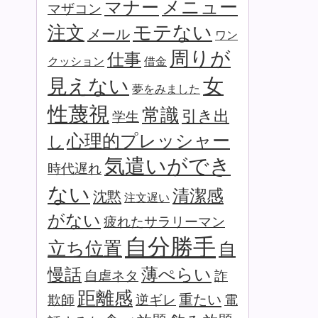
マナー
メニュー
マザコン
モテない
注文
メール
ワン
周りが
仕事
クッション
借金
女
見えない
夢をみました
性蔑視
常識
引き出
学生
心理的プレッシャー
し
気遣いができ
時代遅れ
ない
清潔感
沈黙
注文遅い
がない
疲れたサラリーマン
自分勝手
立ち位置
自
薄ぺらい
慢話
自虐ネタ
詐
距離感
重たい
欺師
逆ギレ
電