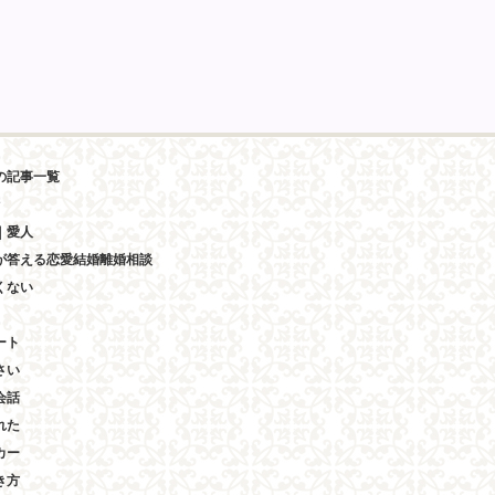
の記事一覧
｜愛人
が答える恋愛結婚離婚相談
くない
ート
さい
会話
れた
カー
き方