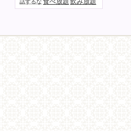
食べ放題
飲み放題
話するな