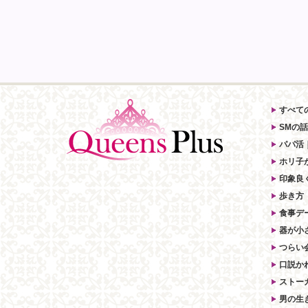
すべて
SMの話
パパ活
ホリ子
印象良
歩き方
食事デ
器が小
つらい
口説か
ストー
男の生