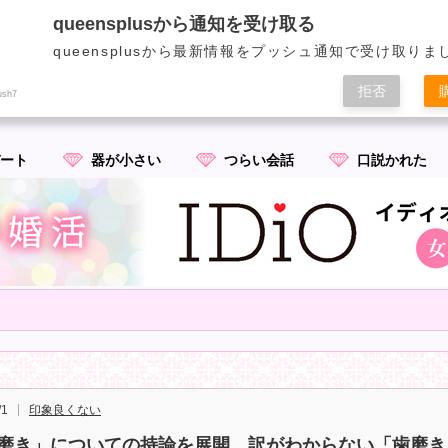
出会い・マッチングアプリ成功のための恋愛術と秘訣|クイプラ
queensplusから通知を受け取る
クイーンズプラス（クイプラ）｜
queensplusから最新情報をプッシュ通知で受け取りま
拒否
ush7
ート
器が小さい
つらい会話
口説かれた
/1
印象良くない
磨き」についての持論を展開。訳がわからない「歯磨き