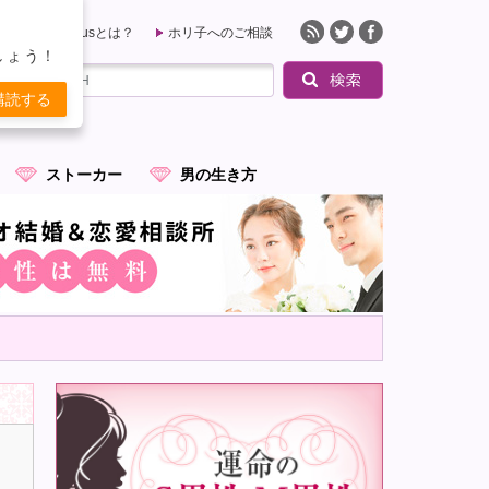
QueensPlusとは？
ホリ子へのご相談
しょう！
購読する
ストーカー
男の生き方