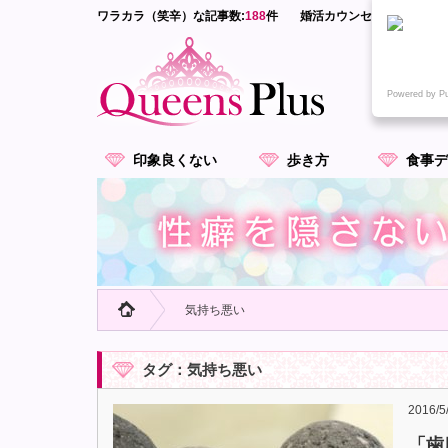
ワラカラ（笑辛）な記事数:
188
件
婚活カウンセラーが語る-
Powered by P
印象良くない
歩き方
食事デ
気持ち悪い
タグ：気持ち悪い
2016/5
「歯