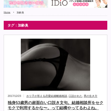
Home
加齢臭
タグ：加齢臭
2017/12/23
ホリ子が答える恋愛結婚離婚相談
,
口説かれた
,
男の生き方
独身53歳男の超面白い口説き文句。結婚相談所をセク
モクで利用するかな〜。って結構やってるわよね。