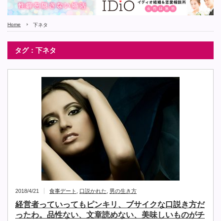
Home
下ネタ
タグ：下ネタ
2018/4/21
食事デート
,
口説かれた
,
男の生き方
経営者っていってもピンキリ、ブサイクな口説き方だ
ったわ。品性ない、文章読めない、美味しいものがチ