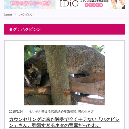
Home
ハクビシン
タグ：ハクビシン
2018/1/24
ホリ子が答える恋愛結婚離婚相談
,
男の生き方
カウンセリングに来た独身で全くモテない「ハクビシ
ン」さん。強烈すぎるネタの宝庫だったわ。